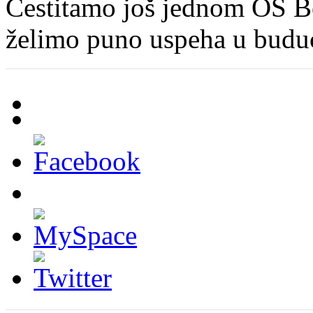
Čestitamo još jednom OS Be
želimo puno uspeha u buduć