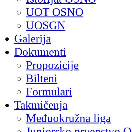
UOT OSNO
UOSGN
Galerija
Dokumenti
Propozicije
Bilteni
Formulari
Takmičenja
Međuokružna liga
Juniorsko prvenstvo