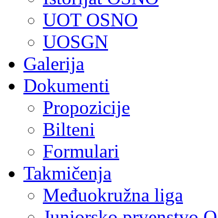
UOT OSNO
UOSGN
Galerija
Dokumenti
Propozicije
Bilteni
Formulari
Takmičenja
Međuokružna liga
Juniorsko prvenstvo