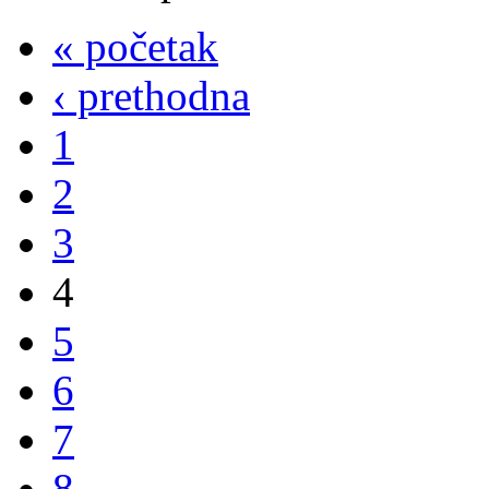
« početak
‹ prethodna
1
2
3
4
5
6
7
8