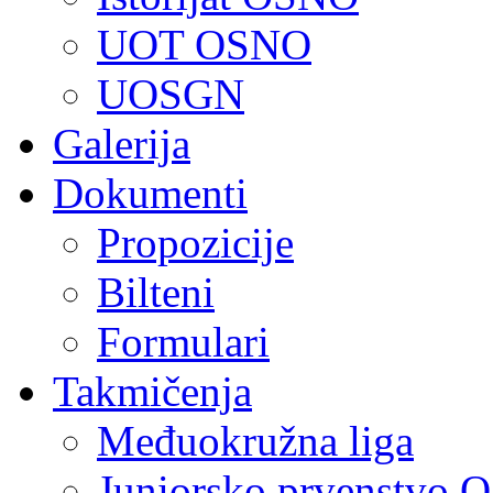
UOT OSNO
UOSGN
Galerija
Dokumenti
Propozicije
Bilteni
Formulari
Takmičenja
Međuokružna liga
Juniorsko prvenstvo