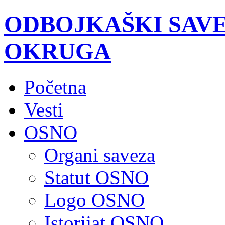
ODBOJKAŠKI SAV
OKRUGA
Početna
Vesti
OSNO
Organi saveza
Statut OSNO
Logo OSNO
Istorijat OSNO