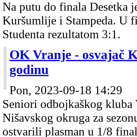
Na putu do finala Desetka j
Kuršumlije i Stampeda. U fi
Studenta rezultatom 3:1.
OK Vranje - osvajač 
godinu
Pon, 2023-09-18 14:29
Seniori odbojkaškog kluba 
Nišavskog okruga za sezonu
ostvarili plasman u 1/8 fin