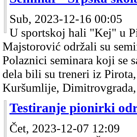
Sub, 2023-12-16 00:05
U sportskoj hali "Kej" u P
Majstorović održali su semi
Polaznici seminara koji se s
dela bili su treneri iz Pirot
Kuršumlije, Dimitrovgrada,
Testiranje pionirki od
Čet, 2023-12-07 12:09