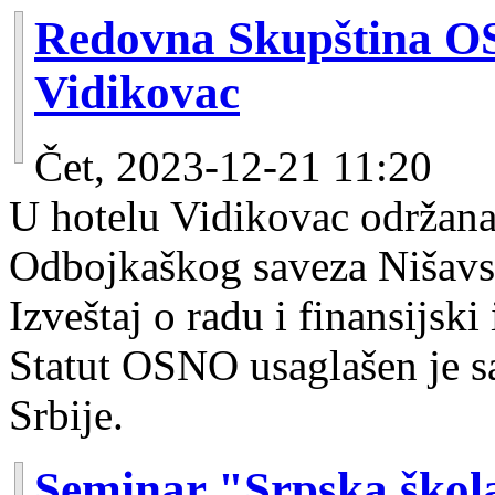
Redovna Skupština O
Vidikovac
Čet, 2023-12-21 11:20
U hotelu Vidikovac održana
Odbojkaškog saveza Nišavsk
Izveštaj o radu i finansijsk
Statut OSNO usaglašen je 
Srbije.
Seminar "Srpska škol