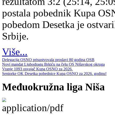
rezultatom 3:2 (25:14, 25:0
postala pobednik Kupa OS
pobedom Desetka je ostvari
Srbije.
Više...
Delegacija OSNO prisustvovala proslavi 80 godina OSB
Novi mandat Ljubodragu Brkiću na čelu OS Nišavskog okruga
Vranje 1093 osvajač Kupa OSNO za 2026.
Seniorke OK Desetka pobednice Kupa OSNO za 2026. godinu!
Međuokružna liga Niša