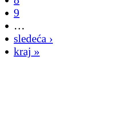
9
…
sledeća ›
kraj »