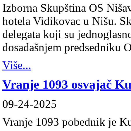
Izborna Skupština OS Nišav
hotela Vidikovac u Nišu. Sk
delegata koji su jednoglasn
dosadašnjem predsedniku 
Više...
Vranje 1093 osvajač K
09-24-2025
Vranje 1093 pobednik je K