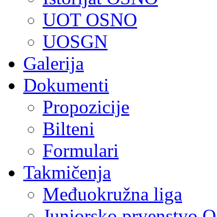
UOT OSNO
UOSGN
Galerija
Dokumenti
Propozicije
Bilteni
Formulari
Takmičenja
Međuokružna liga
Juniorsko prvenstvo