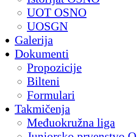
UOT OSNO
UOSGN
Galerija
Dokumenti
Propozicije
Bilteni
Formulari
Takmičenja
Međuokružna liga
Juniorsko prvenstvo