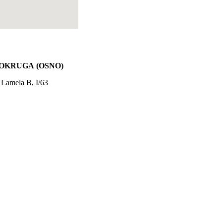
 OKRUGA
(OSNO)
 Lamela B, I/63