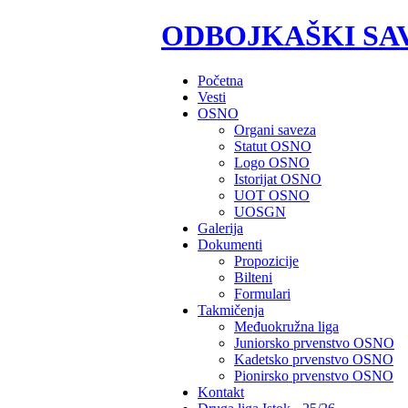
ODBOJKAŠKI SA
Početna
Vesti
OSNO
Organi saveza
Statut OSNO
Logo OSNO
Istorijat OSNO
UOT OSNO
UOSGN
Galerija
Dokumenti
Propozicije
Bilteni
Formulari
Takmičenja
Međuokružna liga
Juniorsko prvenstvo OSNO
Kadetsko prvenstvo OSNO
Pionirsko prvenstvo OSNO
Kontakt