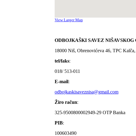
View Larger Map
ODBOJKAŠKI SAVEZ NIŠAVSKOG
18000 Niš, Obrenovićeva 46, TPC Kalča,
tel/faks
:
018/ 513-011
E-mail
:
odbojkaskisaveznisa@gmail.com
Žiro račun
:
325-9500800002949-29 OTP Banka
PIB
:
100603490