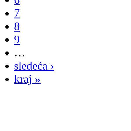
7
8
9
…
sledeća ›
kraj »