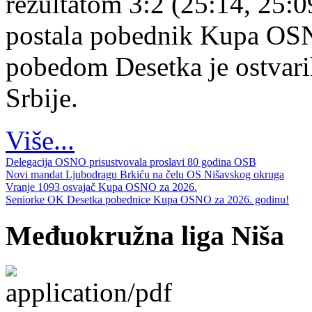
rezultatom 3:2 (25:14, 25:0
postala pobednik Kupa OS
pobedom Desetka je ostvari
Srbije.
Više...
Delegacija OSNO prisustvovala proslavi 80 godina OSB
Novi mandat Ljubodragu Brkiću na čelu OS Nišavskog okruga
Vranje 1093 osvajač Kupa OSNO za 2026.
Seniorke OK Desetka pobednice Kupa OSNO za 2026. godinu!
Međuokružna liga Niša