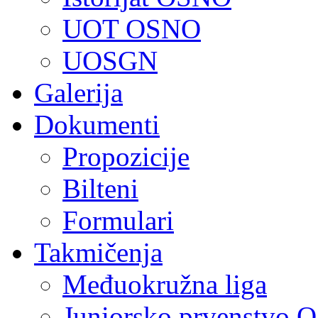
UOT OSNO
UOSGN
Galerija
Dokumenti
Propozicije
Bilteni
Formulari
Takmičenja
Međuokružna liga
Juniorsko prvenstvo