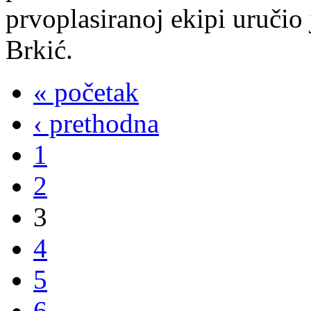
prvoplasiranoj ekipi uruči
Brkić.
« početak
‹ prethodna
1
2
3
4
5
6