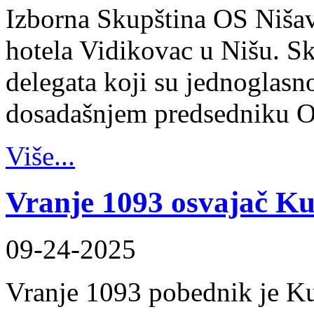
Izborna Skupština OS Nišav
hotela Vidikovac u Nišu. Sk
delegata koji su jednoglasn
dosadašnjem predsedniku 
Više...
Vranje 1093 osvajač K
09-24-2025
Vranje 1093 pobednik je K