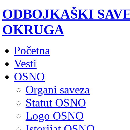
ODBOJKAŠKI SAV
OKRUGA
Početna
Vesti
OSNO
Organi saveza
Statut OSNO
Logo OSNO
Istorijat OSNO