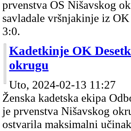
prvenstva OS Nišavskog ok
savladale vršnjakinje iz O
3:0.
Kadetkinje OK Desetk
okrugu
Uto, 2024-02-13 11:27
Ženska kadetska ekipa Odb
je prvenstva Nišavskog okr
ostvarila maksimalni učinak