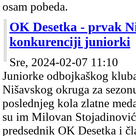
osam pobeda.
OK Desetka - prvak N
konkurenciji juniorki
Sre, 2024-02-07 11:10
Juniorke odbojkaškog kluba
Nišavskog okruga za sezonu
poslednjeg kola zlatne meda
su im Milovan Stojadinovi
predsednik OK Desetka i 