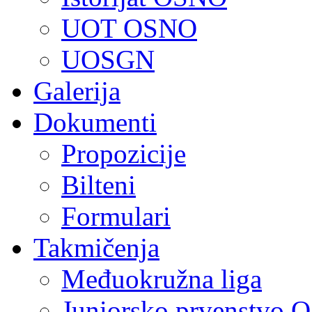
UOT OSNO
UOSGN
Galerija
Dokumenti
Propozicije
Bilteni
Formulari
Takmičenja
Međuokružna liga
Juniorsko prvenstvo