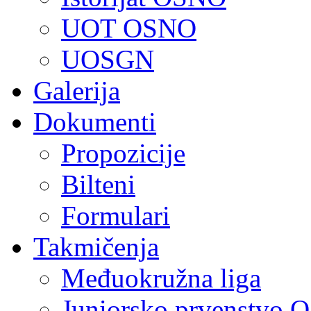
UOT OSNO
UOSGN
Galerija
Dokumenti
Propozicije
Bilteni
Formulari
Takmičenja
Međuokružna liga
Juniorsko prvenstvo