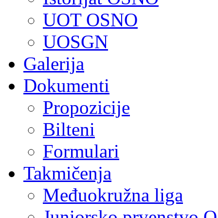
UOT OSNO
UOSGN
Galerija
Dokumenti
Propozicije
Bilteni
Formulari
Takmičenja
Međuokružna liga
Juniorsko prvenstvo